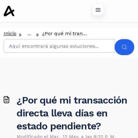
tenido principal
Inicio
...
¿Por qué mi transacción directa lleva días en estado pend...
¿Por qué mi transacción
directa lleva días en
estado pendiente?
Modificado el Mar., 12 May. a las 8:32 P. M.