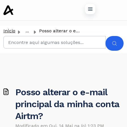
conteúdo principal
Início
...
Posso alterar o e-mail principal da minha conta Airtm?
Posso alterar o e-mail
principal da minha conta
Airtm?
Modificado em Qui, 14 Mai na (o) 1:23 PM