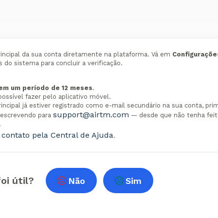
rincipal da sua conta diretamente na plataforma. Vá em
Configuraçõe
s do sistema para concluir a verificação.
 em um período de 12 meses
.
possível fazer pelo aplicativo móvel.
incipal já estiver registrado como e-mail secundário na sua conta, pri
support@airtm.com
l escrevendo para
— desde que não tenha feit
.
contato pela Central de Ajuda
.
oi útil?
Não
Sim