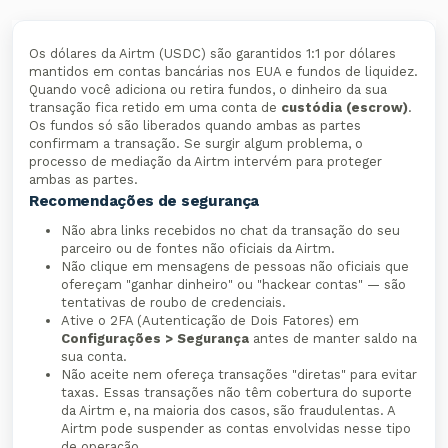
Os dólares da Airtm (USDC) são garantidos 1:1 por dólares
mantidos em contas bancárias nos EUA e fundos de liquidez.
Quando você adiciona ou retira fundos, o dinheiro da sua
transação fica retido em uma conta de
custódia (escrow)
.
Os fundos só são liberados quando ambas as partes
confirmam a transação. Se surgir algum problema, o
processo de mediação da Airtm intervém para proteger
ambas as partes.
Recomendações de segurança
Não abra links recebidos no chat da transação do seu
parceiro ou de fontes não oficiais da Airtm.
Não clique em mensagens de pessoas não oficiais que
ofereçam "ganhar dinheiro" ou "hackear contas" — são
tentativas de roubo de credenciais.
Ative o 2FA (Autenticação de Dois Fatores) em
Configurações > Segurança
antes de manter saldo na
sua conta.
Não aceite nem ofereça transações "diretas" para evitar
taxas. Essas transações não têm cobertura do suporte
da Airtm e, na maioria dos casos, são fraudulentas. A
Airtm pode suspender as contas envolvidas nesse tipo
de operação.