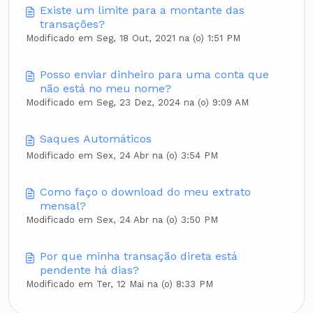
Existe um limite para a montante das
transações?
Modificado em Seg, 18 Out, 2021 na (o) 1:51 PM
Posso enviar dinheiro para uma conta que
não está no meu nome?
Modificado em Seg, 23 Dez, 2024 na (o) 9:09 AM
Saques Automáticos
Modificado em Sex, 24 Abr na (o) 3:54 PM
Como faço o download do meu extrato
mensal?
Modificado em Sex, 24 Abr na (o) 3:50 PM
Por que minha transação direta está
pendente há dias?
Modificado em Ter, 12 Mai na (o) 8:33 PM