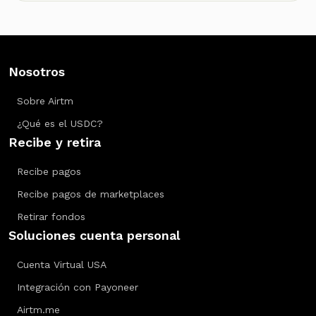
Nosotros
Sobre Airtm
¿Qué es el USDC?
Recibe y retira
Recibe pagos
Recibe pagos de marketplaces
Retirar fondos
Soluciones cuenta personal
Cuenta Virtual USA
Integración con Payoneer
Airtm.me