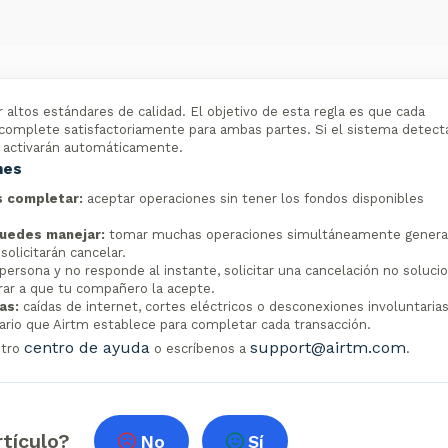
tos estándares de calidad. El objetivo de esta regla es que cada
e complete satisfactoriamente para ambas partes. Si el sistema detect
se activarán automáticamente.
nes
s completar:
aceptar operaciones sin tener los fondos disponibles
uedes manejar:
tomar muchas operaciones simultáneamente genera
olicitarán cancelar.
ersona y no responde al instante, solicitar una cancelación no soluci
rar a que tu compañero la acepte.
as:
caídas de internet, cortes eléctricos o desconexiones involuntaria
ario que Airtm establece para completar cada transacción.
centro de ayuda
support@airtm.com
stro
o escríbenos a
.
rtículo?
No
Sí