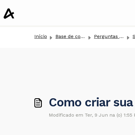
conteúdo principal
Início
Base de conhecimento
Perguntas Frequentes
S
Como criar sua
Modificado em Ter, 9 Jun na (o) 1:55