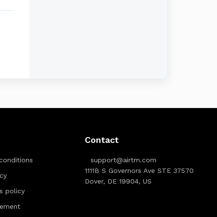
Contact
conditions
support@airtm.com
1111B S Governors Ave STE 37570
icy
Dover, DE 19904, US
ts policy
tement