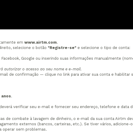
etamente em
www.airtm.com
.
direito, selecione o botão
"Registre-se"
e selecione o tipo de conta:
 Facebook, Google ou inserindo suas informações manualmente (nom
rá autorizar o acesso ao seu nome e e-mail.
il de confirmação — clique no link para ativar sua conta e habilitar 
8 anos
.
deverá verificar seu e-mail e fornecer seu endereço, telefone e data 
cas de combate à lavagem de dinheiro, o e-mail da sua conta Airtm de
amento externos (bancos, carteiras, etc.). Se tiver vários, adicione-o
ra operar sem problemas.