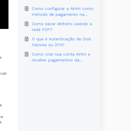
Como configurar a Airtm como
método de pagamento na
Abillio
Como sacar dinheiro usando a
rede P2P?
O que é Autenticação de Dois
Fatores ou 2FA?
Como criar sua conta Airtm e
e
receber pagamentos da
Outlier?
suas
de
ve
s