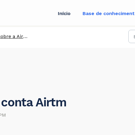
Início
Base de conhecimen
obre a Airtm
 conta Airtm
 PM