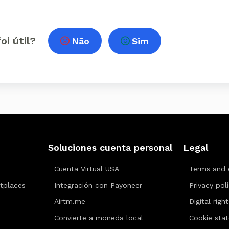
oi útil?
Não
Sim
Soluciones cuenta personal
Legal
Cuenta Virtual USA
Terms and 
tplaces
Integración con Payoneer
Privacy pol
Airtm.me
Digital righ
Convierte a moneda local
Cookie sta