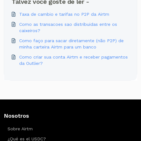
Talvez você goste de ler -
Taxa de cambio e tarifas no P2P da Airtm
Como as transacoes sao distribuidas entre os
caixeiros?
Como faço para sacar diretamente (não P2P) de
minha carteira Airtm para um banco
Como criar sua conta Airtm e receber pagamentos
da Outlier?
Nosotros
Sobre Airtm
¿Qué es el USDC?