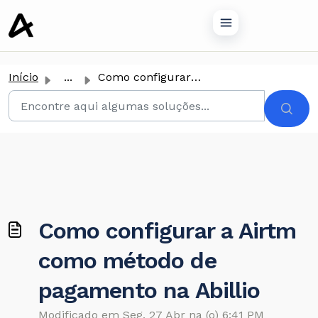
conteúdo principal
Início
...
Como configurar a Airtm como método de pagamento na Abillio
Como configurar a Airtm
como método de
pagamento na Abillio
Modificado em Seg, 27 Abr na (o) 6:41 PM