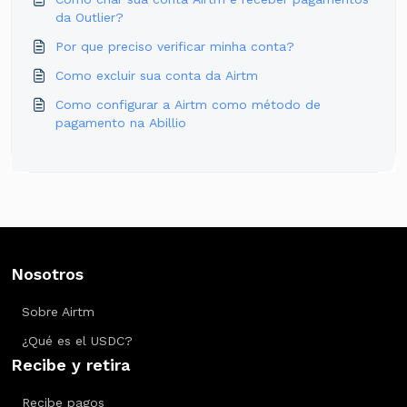
da Outlier?
Por que preciso verificar minha conta?
Como excluir sua conta da Airtm
Como configurar a Airtm como método de
pagamento na Abillio
Nosotros
Sobre Airtm
¿Qué es el USDC?
Recibe y retira
Recibe pagos