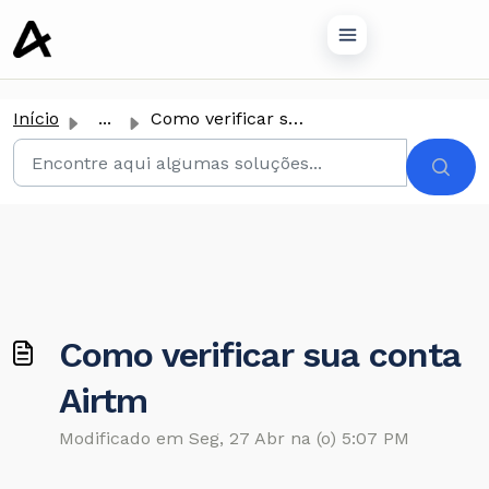
conteúdo principal
Início
...
Como verificar sua conta Airtm
Como verificar sua conta
Airtm
Modificado em Seg, 27 Abr na (o) 5:07 PM