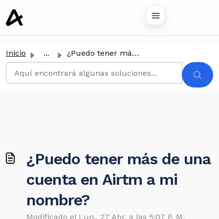
tenido principal
Inicio
...
¿Puedo tener más de una cuenta en Airtm a mi nombre?
¿Puedo tener más de una
cuenta en Airtm a mi
nombre?
Modificado el Lun., 27 Abr. a las 5:07 P. M.