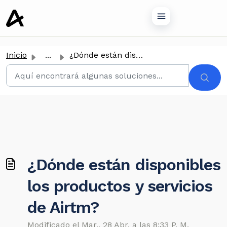
tenido principal
Inicio
...
¿Dónde están disponibles los productos y servicios de Airtm?
¿Dónde están disponibles
los productos y servicios
de Airtm?
Modificado el Mar., 28 Abr. a las 8:33 P. M.