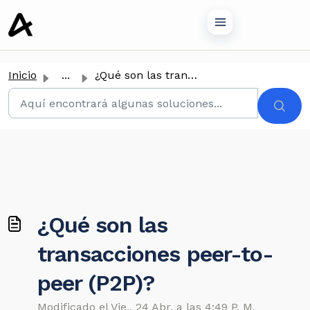
tenido principal
Inicio
...
¿Qué son las transacciones peer-to-peer (P2P)?
¿Qué son las
transacciones peer-to-
peer (P2P)?
Modificado el Vie., 24 Abr. a las 4:49 P. M.