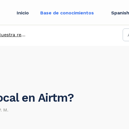
Inicio
Base de conocimientos
Spanish
uestra red P2P
ocal en Airtm?
P. M.