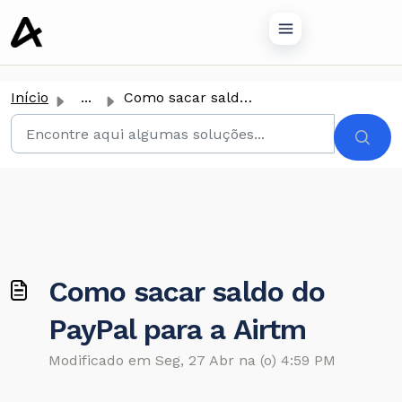
conteúdo principal
Início
...
Como sacar saldo do PayPal para a Airtm
Como sacar saldo do
PayPal para a Airtm
Modificado em Seg, 27 Abr na (o) 4:59 PM