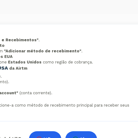
 e Recebimentos"
.
to
em
"Adicionar método de recebimento"
.
os EUA
ione
Estados Unidos
como região de cobrança.
USA
da Airtm
.
nto).
account"
(conta corrente).
lecione-a como método de recebimento principal para receber seus