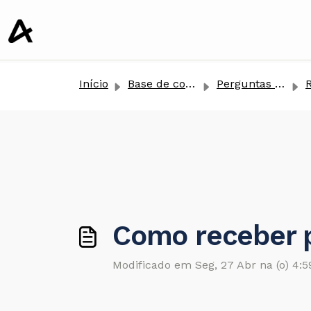
conteúdo principal
Início
Base de conhecimento
Perguntas Frequentes
Rece
Como receber 
Modificado em Seg, 27 Abr na (o) 4: