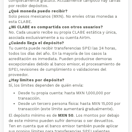
completamente gratuito. Actualmente tampoco hay tarifas
por recibir depósitos.
¿Qué moneda puedo recibir?
Solo pesos mexicanos (MXN). No envíes otras monedas a
esta CLABE.
¿Mi CLABE es compartida con otros usuarios?
No. Cada usuario recibe su propia CLABE estática y única,
asociada exclusivamente a su cuenta Airtm.
¿Cuándo llega el depósito?
Tu cuenta puede recibir transferencias SPEI las 24 horas,
todos los días del año. En la mayoría de los casos la
acreditación es inmediata. Pueden producirse demoras
excepcionales debido al banco emisor, el procesamiento de
SPEI, revisiones de cumplimiento o validaciones del
proveedor.
¿Hay límites por depósito?
Sí, los límites dependen de quién envía:
Desde tu propia cuenta: hasta MXN 1,000,000 por
transacción.
Desde un tercero persona física: hasta MXN 15,000 por
transacción (este límite aumentará gradualmente).
El depósito mínimo es de
MXN 50
. Los montos por debajo
de este mínimo pueden sufrir demoras o ser devueltos.
Ten en cuenta que el banco emisor también puede aplicar
sus propios límites para transferencias SPEI salientes.