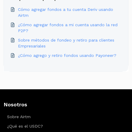
Cómo agregar fondos a tu cuenta Deriv usando
Airtm
¿Cómo agregar fondos a mi cuenta usando la red
P2P?
Sobre métodos de fondeo y retiro para clientes
Empresariales
¿Cómo agrego y retiro fondos usando Payoneer?
Nosotros
Sobre Airtm
¿Qué es el USDC?