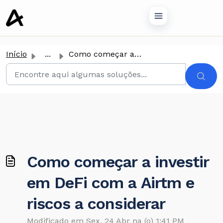
conteúdo principal
Início
...
Como começar a investir em DeFi com a Airtm e riscos a co...
Como começar a investir
em DeFi com a Airtm e
riscos a considerar
Modificado em Sex, 24 Abr na (o) 1:41 PM