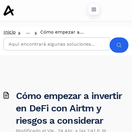
tenido principal
Inicio
...
Cómo empezar a invertir en DeFi con Airtm y riesgos a con...
Cómo empezar a invertir
en DeFi con Airtm y
riesgos a considerar
Modificado el Vie., 24 Abr. a las 1:41 P. M.