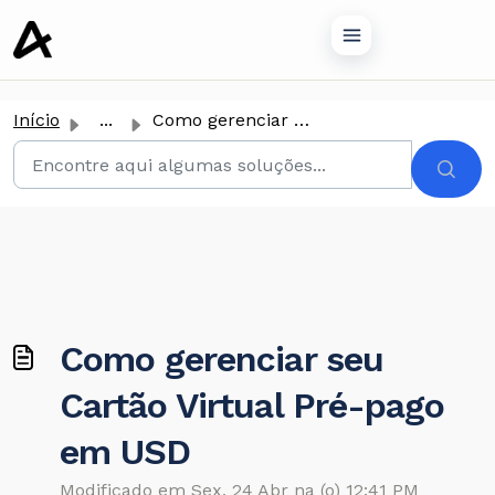
conteúdo principal
Início
...
Como gerenciar seu Cartão Virtual Pré-pago em USD
Como gerenciar seu
Cartão Virtual Pré-pago
em USD
Modificado em Sex, 24 Abr na (o) 12:41 PM