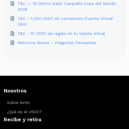
T&C — 'El Último Baile' Campaña Copa del Mundo
2026
T&C – 1,000 USDC sin comisiones (Cuenta Virtual
USA)
T&C - 10 USDC de regalo en tu tarjeta virtual
Welcome Bonus – Preguntas frecuentes
Nosotros
Sobre Airtm
¿Qué es el USDC?
Recibe y retira