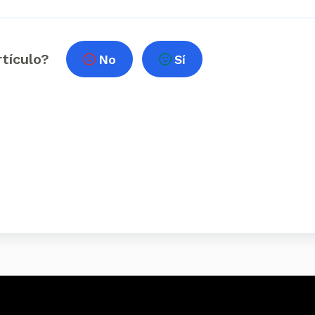
rtículo?
No
Sí