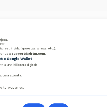
rjeta.
 USD.
a restringida (apuestas, armas, etc.).
íbenos a
support@airtm.com
.
et o Google Wallet
a a una billetera digital:
aptura adjunta.
to te ayudamos.