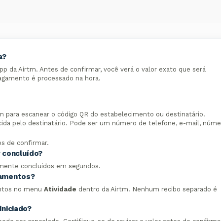
a?
p da Airtm. Antes de confirmar, você verá o valor exato que será
agamento é processado na hora.
m para escanear o código QR do estabelecimento ou destinatário.
ecida pelo destinatário. Pode ser um número de telefone, e-mail, núme
s de confirmar.
 concluído?
lmente concluídos em segundos.
gamentos?
entos no menu
Atividade
dentro da Airtm. Nenhum recibo separado é
niciado?