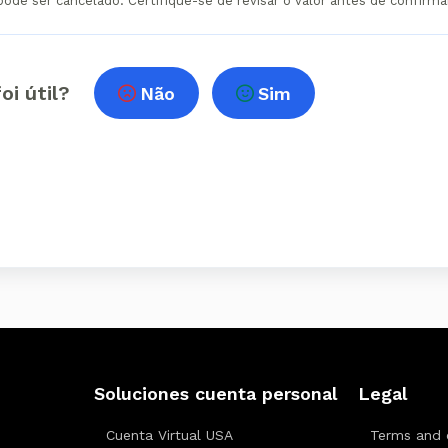
de ser cancelado. Certifique-se de revisar o valor antes de confirma
oi útil?
Não
Sim
Soluciones cuenta personal
Legal
Cuenta Virtual USA
Terms and 