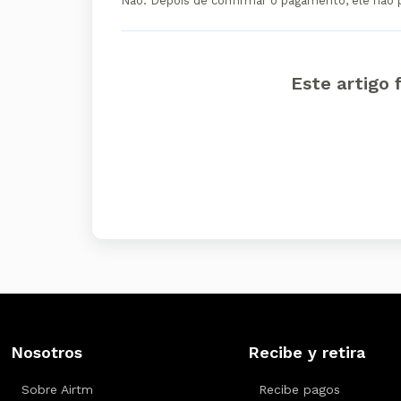
Não. Depois de confirmar o pagamento, ele não po
Este artigo f
Nosotros
Recibe y retira
Sobre Airtm
Recibe pagos