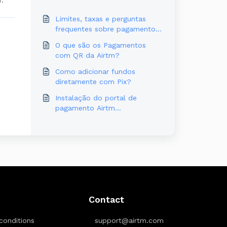
r.
Limites, taxas e perguntas
frequentes sobre pagamentos
por código QR
O que são os Pagamentos
com QR da Airtm?
Como adicionar fundos
diretamente com Pix?
Instalação do portal de
pagamento Airtm
EvolutionScript
Contact
conditions
support@airtm.com