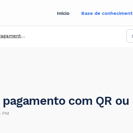
Início
Base de conhecimen
gamentos com QR e Pix
 pagamento com QR ou P
5 PM