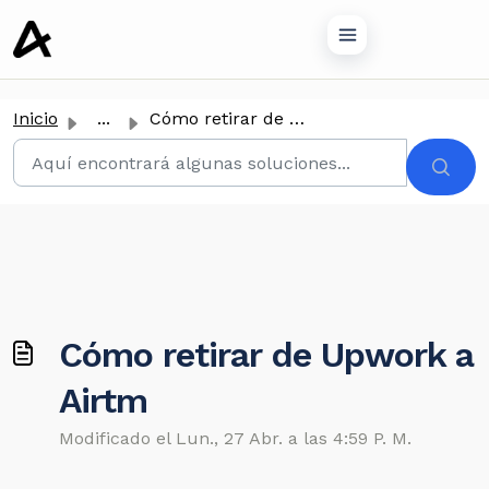
tenido principal
Inicio
...
Cómo retirar de Upwork a Airtm
Cómo retirar de Upwork a
Airtm
Modificado el Lun., 27 Abr. a las 4:59 P. M.