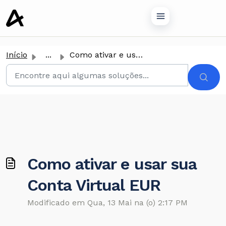
conteúdo principal
Início
...
Como ativar e usar sua Conta Virtual EUR
Como ativar e usar sua
Conta Virtual EUR
Modificado em Qua, 13 Mai na (o) 2:17 PM