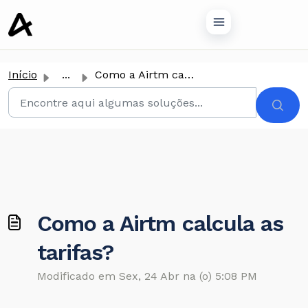
conteúdo principal
Início
...
Como a Airtm calcula as tarifas?
Como a Airtm calcula as
tarifas?
Modificado em Sex, 24 Abr na (o) 5:08 PM