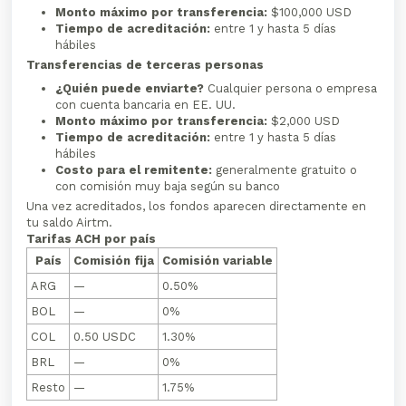
Monto máximo por transferencia:
$100,000 USD
Tiempo de acreditación:
entre 1 y hasta 5 días
hábiles
Transferencias de terceras personas
¿Quién puede enviarte?
Cualquier persona o empresa
con cuenta bancaria en EE. UU.
Monto máximo por transferencia:
$2,000 USD
Tiempo de acreditación:
entre 1 y hasta 5 días
hábiles
Costo para el remitente:
generalmente gratuito o
con comisión muy baja según su banco
Una vez acreditados, los fondos aparecen directamente en
tu saldo Airtm.
Tarifas ACH por país
País
Comisión fija
Comisión variable
ARG
—
0.50%
BOL
—
0%
COL
0.50 USDC
1.30%
BRL
—
0%
Resto
—
1.75%