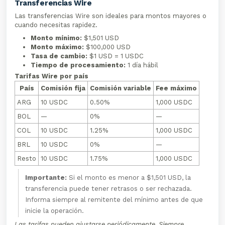
Transferencias Wire
Las transferencias Wire son ideales para montos mayores o
cuando necesitas rapidez.
Monto mínimo:
$1,501 USD
Monto máximo:
$100,000 USD
Tasa de cambio:
$1 USD = 1 USDC
Tiempo de procesamiento:
1 día hábil
Tarifas Wire por país
País
Comisión fija
Comisión variable
Fee máximo
ARG
10 USDC
0.50%
1,000 USDC
BOL
—
0%
—
COL
10 USDC
1.25%
1,000 USDC
BRL
10 USDC
0%
—
Resto
10 USDC
1.75%
1,000 USDC
Importante:
Si el monto es menor a $1,501 USD, la
transferencia puede tener retrasos o ser rechazada.
Informa siempre al remitente del mínimo antes de que
inicie la operación.
Las tarifas pueden ajustarse periódicamente. Siempre