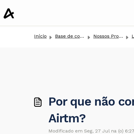
conteúdo principal
Início
Base de conhecimento
Nossos Produtos
L
Por que não con
Airtm?
Modificado em Seg, 27 Jul na (o) 6:2